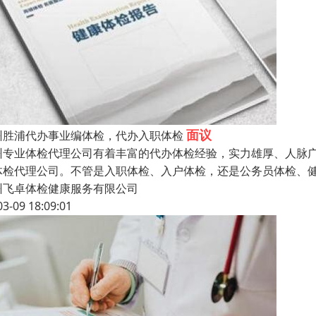
面议
州胜浦代办事业编体检，代办入职体检
州专业体检代理公司有着丰富的代办体检经验，实力雄厚、人脉
体检代理公司。不管是入职体检、入户体检，还是公务员体检、
州飞卓体检健康服务有限公司
03-09 18:09:01