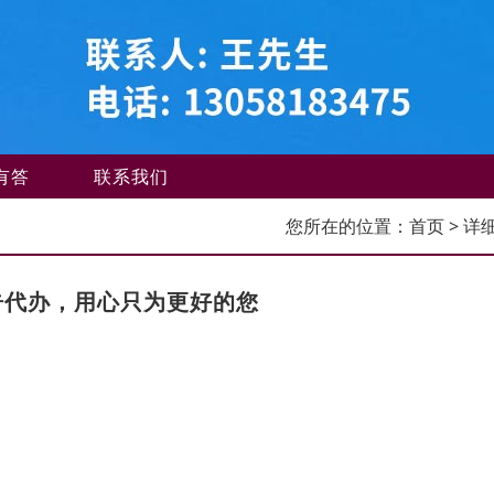
有答
联系我们
您所在的位置：
首页
> 详
告代办，用心只为更好的您