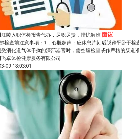
面议
州江陵入职体检报告代办，尽职尽责，排忧解难
B超检查前注意事项：1．心脏超声：应休息片刻后脱鞋平卧于检
易受消化道气体干扰的深部器官时，需空腹检查或作严格的肠道
州飞卓体检健康服务有限公司
03-09 18:03:01