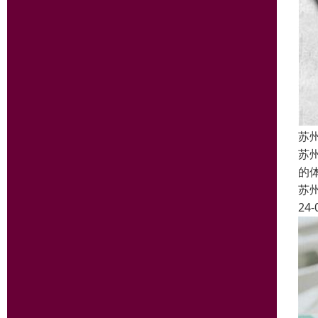
苏
苏
的
苏
24-