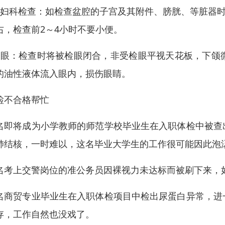
．妇科检查：如检查盆腔的子宫及其附件、膀胱、等脏器时
右，检查前2～4小时不要小便。
．眼：检查时将被检眼闭合，非受检眼平视天花板，下颌
的油性液体流入眼内，损伤眼睛。
检不合格帮忙
名即将成为小学教师的师范学校毕业生在入职体检中被查
肺结核，一时难以，这名毕业大学生的工作很可能因此泡
名考上交警岗位的准公务员因裸视力未达标而被刷下来，
名商贸专业毕业生在入职体检项目中检出尿蛋白异常，进
存，工作自然也没戏了。