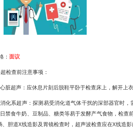
 格：
面议
B超检查前注意事项：
．心脏超声：应休息片刻后脱鞋平卧于检查床上，解开上
．消化系超声：探测易受消化道气体干扰的深部器官时，
3日禁食牛奶、豆制品、糖类等易于发酵产气食物，检查
肠、胆道X线造影及胃镜检查时，超声波检查应在X线造影