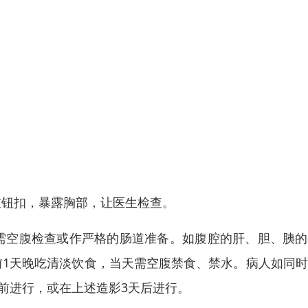
衣钮扣，暴露胸部，让医生检查。
需空腹检查或作严格的肠道准备。如腹腔的肝、胆、胰的
前1天晚吃清淡饮食，当天需空腹禁食、禁水。病人如同
前进行，或在上述造影3天后进行。