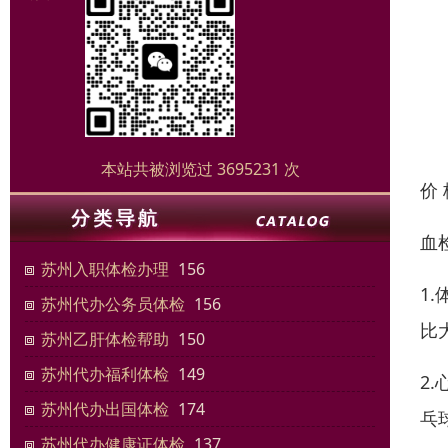
本站共被浏览过 3695231 次
价
血
苏州入职体检办理
156
1
苏州代办公务员体检
156
比
苏州乙肝体检帮助
150
苏州代办福利体检
149
2
苏州代办出国体检
174
乓
苏州代办健康证体检
137