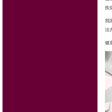
疾
我
法
健