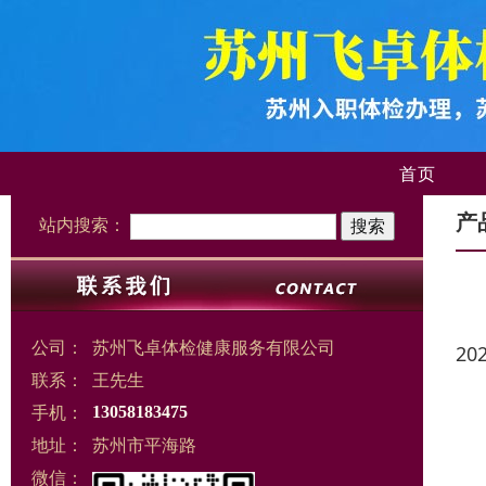
首页
产
站内搜索：
公司：
苏州飞卓体检健康服务有限公司
20
联系：
王先生
手机：
13058183475
地址：
苏州市平海路
微信：