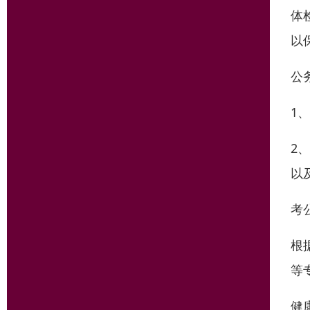
体
以
公
1
2
以
考
根
等
健