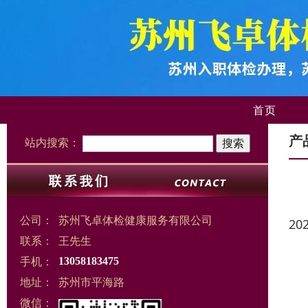
首页
产
站内搜索：
公司：
苏州飞卓体检健康服务有限公司
20
联系：
王先生
手机：
13058183475
地址：
苏州市平海路
微信：