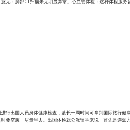
意见：肺部CT扫描未见明显异常。心血管体检：这种体检服务
局进行出国人员身体健康检查，蕞长一周时间可拿到国际旅行健
去时要空腹，尽量早去。出国体检就公派留学来说，首先是选派