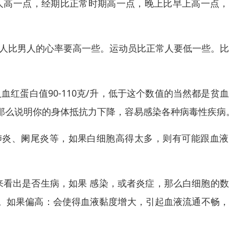
比男人高一点，经期比正常时期高一点，晚上比早上高一点
，女人比男人的心率要高一些。运动员比正常人要低一些。
人血红蛋白值90-110克/升，低于这个数值的当然都是贫
那么说明你的身体抵抗力下降，容易感染各种病毒性疾病
肺炎、阑尾炎等，如果白细胞高得太多，则有可能跟血液
上来看出是否生病，如果 感染，或者炎症，那么白细胞的
。如果偏高：会使得血液黏度增大，引起血液流通不畅，