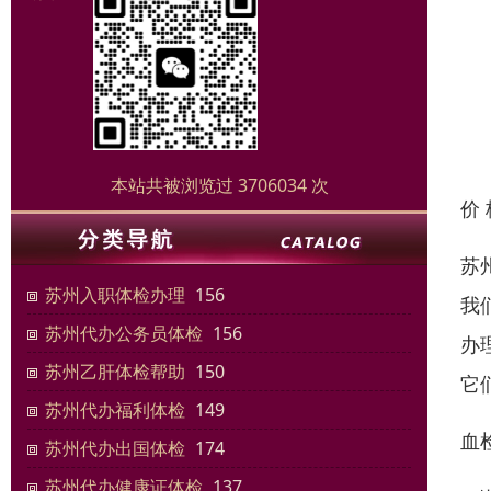
本站共被浏览过 3706034 次
价
苏
苏州入职体检办理
156
我
苏州代办公务员体检
156
办
苏州乙肝体检帮助
150
它
苏州代办福利体检
149
血
苏州代办出国体检
174
苏州代办健康证体检
137