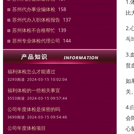
1
苏州代办事业编体检
158
比
苏州代办入职体检报告
137
2
苏州体检不合格帮忙
139
乓
苏州专业体检代理公司
144
3
贫
​福利体检怎么才能通过
3293阅读 2024-03-15 10:02:04
如
福利体检的一些相关事宜
关
3553阅读 2024-03-15 09:57:44
4
公司年度体检是保密的吗
会
3690阅读 2024-03-15 09:54:46
公司年度体检项目
心