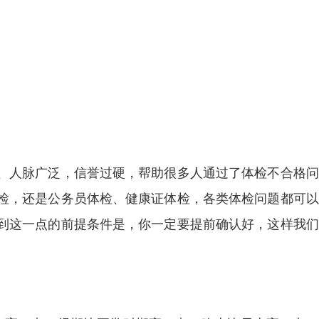
、人脉广泛，信誉过硬，帮助很多人通过了体检不合格问
检，还是公务员体检、健康证体检，各类体检问题都可以
到这一点的前提条件是，你一定要提前确认好，这样我们