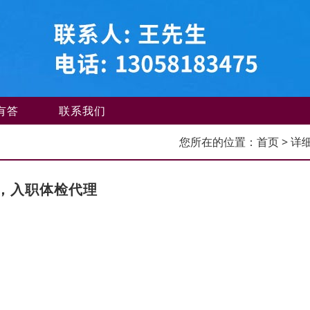
有答
联系我们
您所在的位置：
首页
> 详
，入职体检代理