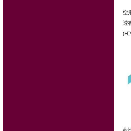
空
透
(
苏