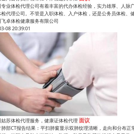
州专业体检代理公司有着丰富的代办体检经验，实力雄厚、人脉
体检代理公司。不管是入职体检、入户体检，还是公务员体检、
州飞卓体检健康服务有限公司
03-08 20:39:01
面议
州姑苏体检代理服务，健康证体检代理
常肺部CT报告结果：平扫肺窗显示双肺纹理清晰，走向和分布正