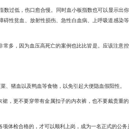
小板指数过低，伤口愈合慢。同时血小板指数也可以显示出
障碍性贫血、放射性损伤、急性白血病、上呼吸道感染等
病非常多，因为血压高死亡的案例也比比皆是。应该注意
菠菜、猪血以及鸭血等食物，以免引起大便隐血假阳性。
衣裙，更不要穿带有金属扣子的内衣裤，也不要戴贵重的
各项体检合格的，才可以顺利上岗，成为一名正式的公务