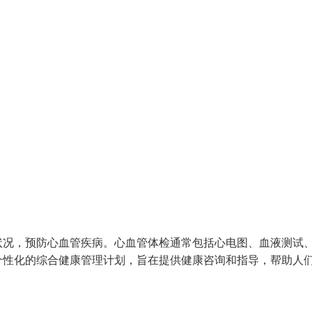
状况，预防心血管疾病。心血管体检通常包括心电图、血液测试
个性化的综合健康管理计划，旨在提供健康咨询和指导，帮助人