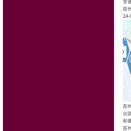
管
苏
24-
苏
出
和
苏